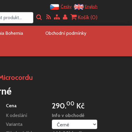
Česky
English
Košík (
0
)
mia Bohemia
Obchodní podmínky
 Microcordu
rné
00
290.
Kč
Cena
K odeslání
Info v obchodě
Varianta