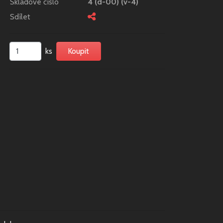
Skladové číslo
4 (d-00) (v-4)
Sdílet
ks