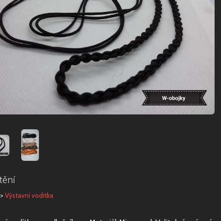
tění
>
Výstavní voditka