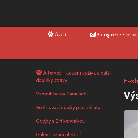
Úvod
Fotogalerie - inspir
Altervet - kloubní výživa a další
E-s
doplňky stravy
Výs
Vzorník barev Paracordu
Rozlišovací obojky pro štěňata
Obojky s EM keramikou
Galerie vzorů pletení