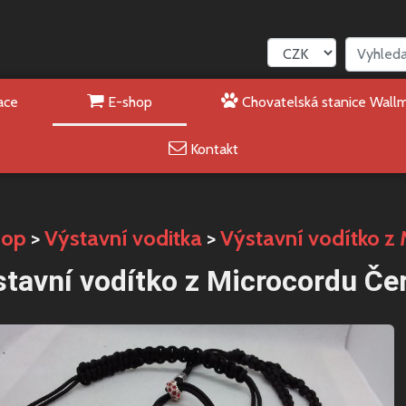
ace
E-shop
Chovatelská stanice Wall
Kontakt
hop
>
Výstavní voditka
>
Výstavní vodítko z
tavní vodítko z Microcordu Če