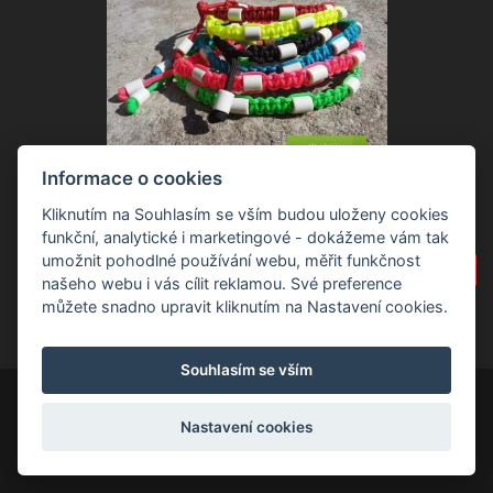
Informace o cookies
Obojky s EM keramikou proti klíšťatům
Kliknutím na Souhlasím se vším budou uloženy cookies
funkční, analytické i marketingové - dokážeme vám tak
umožnit pohodlné používání webu, měřit funkčnost
00
280.
Kč
našeho webu i vás cílit reklamou. Své preference
můžete snadno upravit kliknutím na Nastavení cookies.
Souhlasím se vším
Nastavení cookies