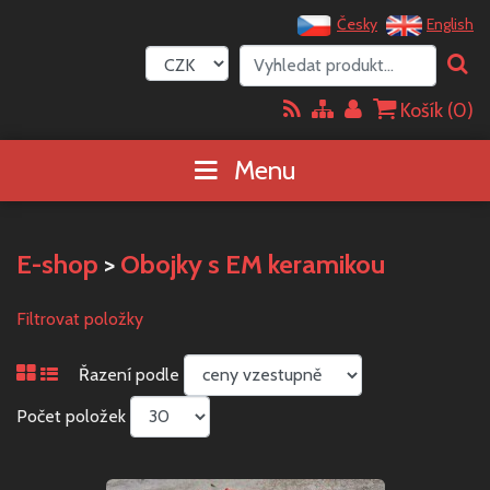
Česky
English
Košík (
0
)
Menu
E-shop
>
Obojky s EM keramikou
Filtrovat položky
Řazení podle
Počet položek