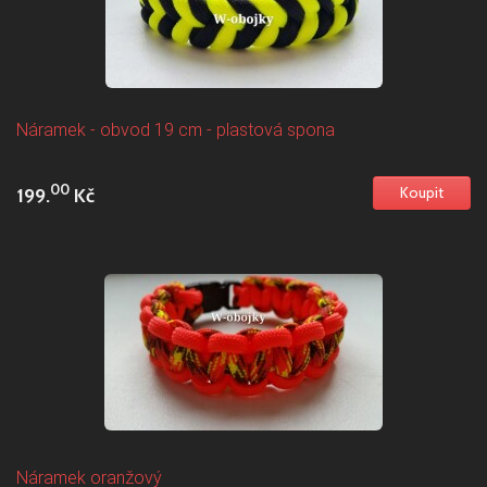
Náramek - obvod 19 cm - plastová spona
00
199.
Kč
Náramek oranžový