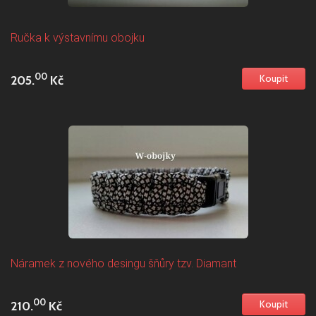
Ručka k výstavnímu obojku
00
205.
Kč
Náramek z nového desingu šňůry tzv. Diamant
00
210.
Kč