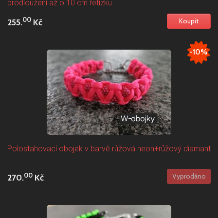
prodloužení až o 10 cm řetízku
00
255.
Kč
-10%
Polostahovací obojek v barvě růžová neon+růžový diamant
00
270.
Kč