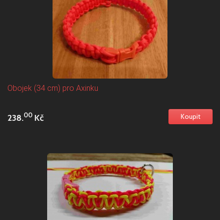
Obojek (34 cm) pro Axinku
00
238.
Kč