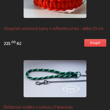
Oboječek oranžové barvy s reflexními prvky - délka 29 cm
00
225.
Kč
Řetízkové vodítko s ručkou z Paracordu