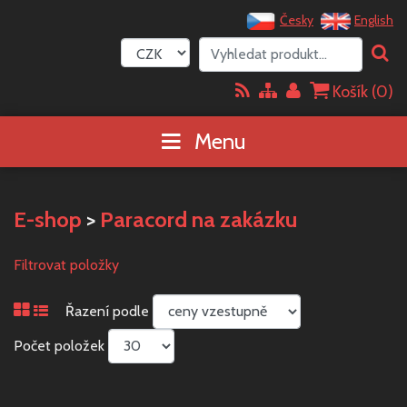
Česky
English
Košík (
0
)
Menu
E-shop
>
Paracord na zakázku
Filtrovat položky
Řazení podle
Počet položek