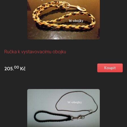
Ručka k vystavovacímu obojku
00
205.
Kč