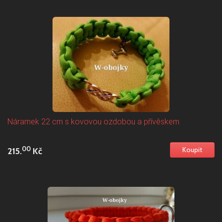
Náramek 22 cm s kovovou ozdobou a přívěskem
00
215.
Kč