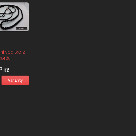
ní vodítko z
cordu
0
Kč