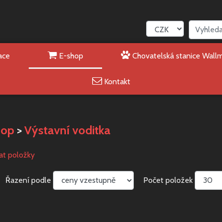
ace
E-shop
Chovatelská stanice Wall
Kontakt
hop
>
Výstavní voditka
vat položky
Řazení podle
Počet položek