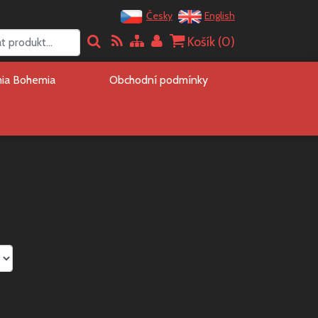
Česky
English
Košík (
0
)
mia Bohemia
Obchodní podmínky