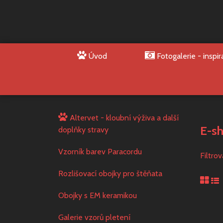
Úvod
Fotogalerie - inspir
Altervet - kloubní výživa a další
E-s
doplňky stravy
Vzorník barev Paracordu
Filtro
Rozlišovací obojky pro štěňata
Obojky s EM keramikou
Galerie vzorů pletení