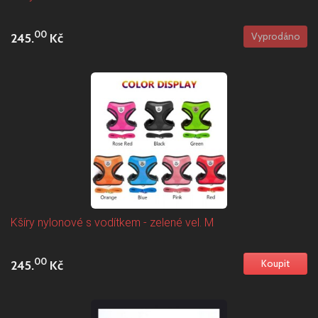
00
245.
Kč
Kšíry nylonové s vodítkem - zelené vel. M
00
245.
Kč