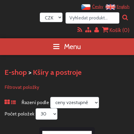
Česky
English
Košík (
0
)
Menu
E-shop
>
Kšíry a postroje
Filtrovat položky
Řazení podle
Počet položek