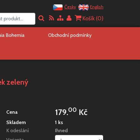
Česky
English
Košík (
0
)
mia Bohemia
Obchodní podmínky
ek zelený
00
179.
Kč
Cena
Skladem
1 ks
K odeslání
Ihned
Varianta