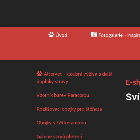
Úvod
Fotogalerie - inspir
Altervet - kloubní výživa a další
E-s
doplňky stravy
Sví
Vzorník barev Paracordu
Rozlišovací obojky pro štěňata
Obojky s EM keramikou
Galerie vzorů pletení