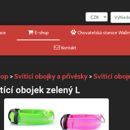
ace
E-shop
Chovatelská stanice Wall
Kontakt
hop
>
Svítící obojky a přívěsky
>
Svítící oboj
tící obojek zelený L