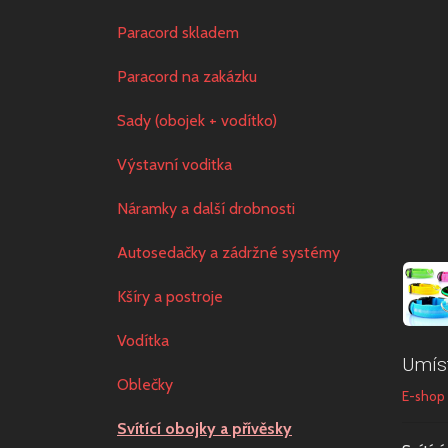
Paracord skladem
Paracord na zakázku
Sady (obojek + vodítko)
Výstavní voditka
Náramky a další drobnosti
Autosedačky a zádržné systémy
Kšíry a postroje
Vodítka
Umís
Oblečky
E-shop
Svítící obojky a přívěsky