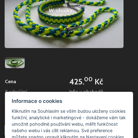
00
425.
Kč
Cena
K odeslání
Info v obchodě
Skladové číslo
1 (d-7)
Informace o cookies
Sdílet
Kliknutím na Souhlasím se vším budou uloženy cookies
funkční, analytické i marketingové - dokážeme vám tak
umožnit pohodlné používání webu, měřit funkčnost
ks
našeho webu i vás cílit reklamou. Své preference
můžete snadno upravit kliknutím na Nastavení cookies.