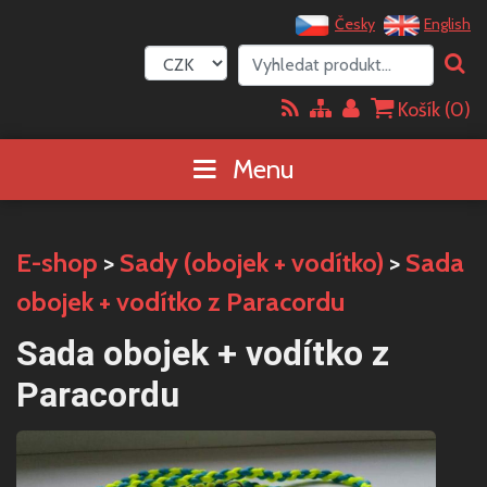
Česky
English
Košík (
0
)
Menu
E-shop
>
Sady (obojek + vodítko)
>
Sada
obojek + vodítko z Paracordu
Sada obojek + vodítko z
Paracordu