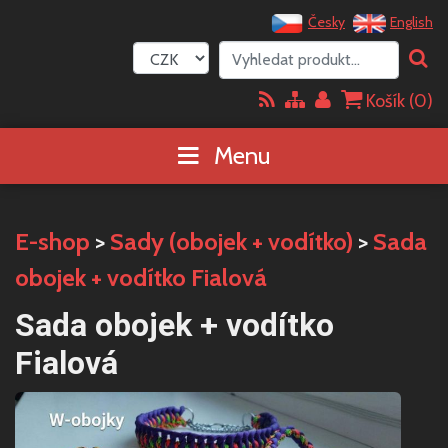
Česky
English
Košík (
0
)
Menu
E-shop
>
Sady (obojek + vodítko)
>
Sada
obojek + vodítko Fialová
Sada obojek + vodítko
Fialová