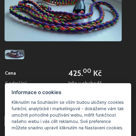
00
425.
Kč
Cena
K odeslání
Info v obchodě
Skladové číslo
9 (d-57)
Informace o cookies
Sdílet
Kliknutím na Souhlasím se vším budou uloženy cookies
funkční, analytické i marketingové - dokážeme vám tak
umožnit pohodlné používání webu, měřit funkčnost
ks
našeho webu i vás cílit reklamou. Své preference
můžete snadno upravit kliknutím na Nastavení cookies.