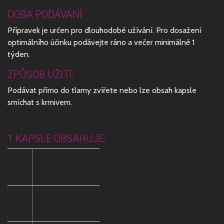
DOBA PODÁVÁNÍ:
Přípravek je určen pro dlouhodobé užívání. Pro dosažení
optimálního účinku podávejte ráno a večer minimálně 1
týden.
ZPŮSOB UŽITÍ:
Podávat přímo do tlamy zvířete nebo lze obsah kapsle
smíchat s krmivem.
1 KAPSLE OBSAHUJE:
130
L-Tryptofan
mg
130
Aschwaganda
mg
extrakt