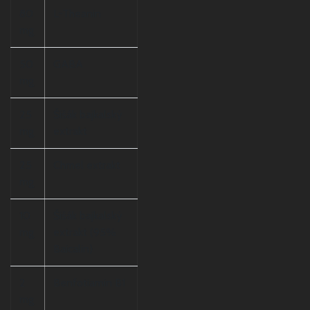
80
L-Theanin
mg
50
GABA
mg
25
Šišák bajkalský
mg
extrakt
25
Chmel extrakt
mg
10
Šišák bajkalský
mg
extrakt (95%
Baicalin)
2
Benfotiamin B1
mg