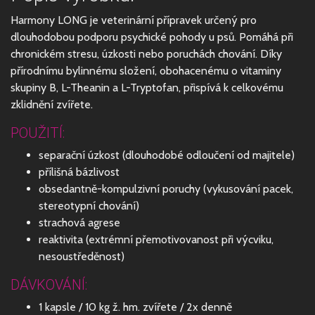
Harmony LONG je veterinární přípravek určený pro
dlouhodobou podporu psychické pohody u psů. Pomáhá při
chronickém stresu, úzkosti nebo poruchách chování. Díky
přírodnímu bylinnému složení, obohacenému o vitaminy
skupiny B, L-Theanin a L-Tryptofan, přispívá k celkovému
zklidnění zvířete.
POUŽITÍ:
separační úzkost (dlouhodobé odloučení od majitele)
přílišná bázlivost
obsedantně-kompulzivní poruchy (vykusování pacek,
stereotypní chování)
strachová agrese
reaktivita (extrémní přemotivovanost při výcviku,
nesoustředěnost)
DÁVKOVÁNÍ:
1 kapsle / 10 kg ž. hm. zvířete / 2x denně