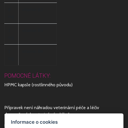
8
vitamín B3
mg
3
vitamín B5
mg
2
vitamín B6
mg
POMOCNÉ LÁTKY:
HPMC kapsle (rostlinného původu)
Přípravek není náhradou veterinární péče a léčiv
doporučených veterinárním lékařem.
Informace o cookies
Uchovávejte dobře uzavřené v původním obalu při teplotě