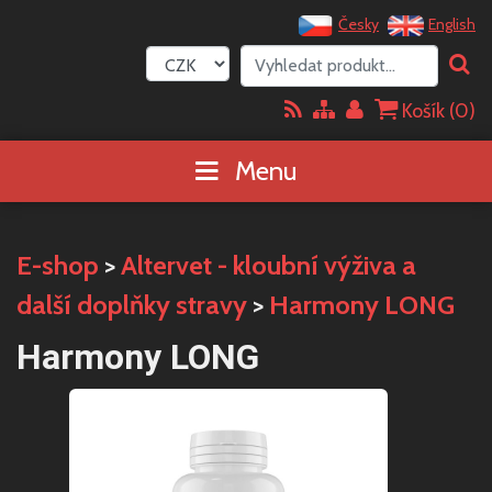
Česky
English
Košík (
0
)
Menu
E-shop
>
Altervet - kloubní výživa a
další doplňky stravy
>
Harmony LONG
Harmony LONG