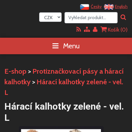
Česky
English
Košík (
0
)
Menu
E-shop
>
Protiznačkovací pásy a hárací
kalhotky
>
Hárací kalhotky zelené - vel.
L
Hárací kalhotky zelené - vel.
L