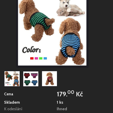
00
179.
Kč
Cena
Skladem
1 ks
K odeslání
Ihned