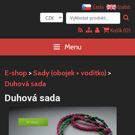
Česky
English
Košík (
0
)
Menu
E-shop
>
Sady (obojek + vodítko)
>
Duhová sada
Duhová sada