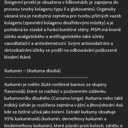
(biogenní prvek) je obsažena v bílkovinách, je zapojena do
procesu tvorby kolagenu typu II a glukosaminů. Organicky
vázaná síra je nezbytná zejména pro tvorbu příčných vazeb
kolagenu (zpevnění kolagenu disulfidovými můstky) a je
potřebná ke stavbě a funkci buněčné stěny. MSM má kromě
účinku analgetického a antiflogistického také účinky
vasodilatační a antiedematozní. Svými antioxidačními a
detoxikačními účinky se podílí na odbourávání poškozené
kloubní tkáně.
Kurkumin – (Kurkuma dlouhá)
------------------------------------------
Kurkumin je světle žluté rostlinné barvivo ze skupiny
flavonoidů, které se nachází v podzemním oddenku
kurkumovníku dlouhého (Curcuma longa). Kurkuma nebo také
indický šafrán je rozšířena zejména v jižní a jihovýchodní Asii,
kde se běžně užívá jako koření. Extrakt kurkumy obsahuje
95% kurkuminoidů (kurkumin, demethoxy kurkumin a
bisdemethoxy kurkumin), které působí proti bolesti, zánětu a