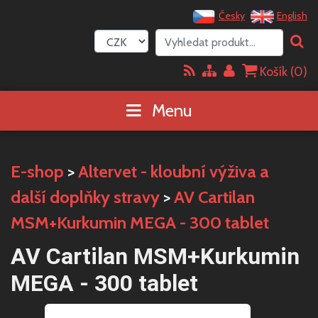
Česky
English
Košík (
0
)
Menu
E-shop
>
Altervet - kloubní výživa a
další doplňky stravy
>
AV Cartilan
MSM+Kurkumin MEGA - 300 tablet
AV Cartilan MSM+Kurkumin
MEGA - 300 tablet