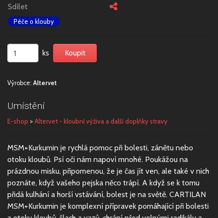
Sdílet
Péče o klouby
ks
Výrobce:
Altervet
Umístění
E-shop
>
Altervet - kloubní výživa a další doplňky stravy
MSM+Kurkumin je rychlá pomoc při bolesti, zánětu nebo
otoku kloubů. Psí oči nám napoví mnohé. Poukážou na
prázdnou misku, připomenou, že je čas jít ven, ale také v nich
poznáte, když vašeho pejska něco trápí. A když se k tomu
přidá kulhání a horší vstávání, bolest je na světě. CARTILAN
MSM+Kurkumin je komplexní přípravek pomáhající při bolesti
a otoku kloubů, šlach a vazů, chrání před volnými radikály a