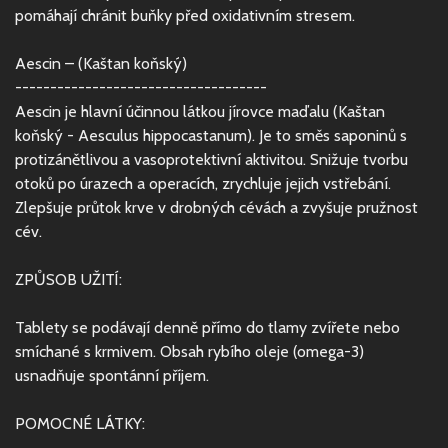
pomáhají chránit buňky před oxidativním stresem.
Aescin – (Kaštan koňský)
------------------------------------
Aescin je hlavní účinnou látkou jírovce maďalu (Kaštan
koňský - Aesculus hippocastanum). Je to směs saponinů s
protizánětlivou a vasoprotektivní aktivitou. Snižuje tvorbu
otoků po úrazech a operacích, zrychluje jejich vstřebání.
Zlepšuje průtok krve v drobných cévách a zvyšuje pružnost
cév.
ZPŮSOB UŽITÍ:
Tablety se podávají denně přímo do tlamy zvířete nebo
smíchané s krmivem. Obsah rybího oleje (omega-3)
usnadňuje spontánní příjem.
POMOCNÉ LÁTKY: