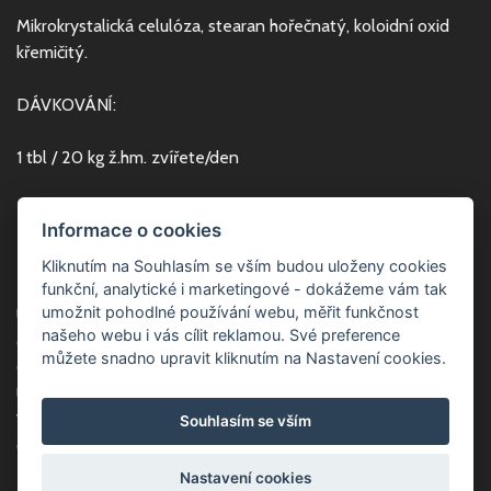
Mikrokrystalická celulóza, stearan hořečnatý, koloidní oxid
křemičitý.
DÁVKOVÁNÍ:
1 tbl / 20 kg ž.hm. zvířete/den
DOBA PODÁVÁNÍ:
Informace o cookies
Přípravek je určen pro dlouhodobé užívání.
Kliknutím na Souhlasím se vším budou uloženy cookies
funkční, analytické i marketingové - dokážeme vám tak
umožnit pohodlné používání webu, měřit funkčnost
Uchovávejte dobře uzavřené v původním obalu při teplotě
našeho webu i vás cílit reklamou. Své preference
do 25 °C.
můžete snadno upravit kliknutím na Nastavení cookies.
Chraňte před mrazem a přímým slunečním zářením.
Uchovávejte mimo dosah dětí.
Veterinární přípravek je schválen pod č.: 003-18/C.
Souhlasím se vším
Obsah balení: 390 g (300 tbl po 1,30 g)
Nastavení cookies