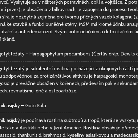
ovců. Vyskytuje se v některých potravinách, obilí a vojtěšce. Z potr
nní prvek) je obsažena v bílkovinách, je zapojena do procesu tvor
 síra je nezbytná zejména pro tvorbu příčných vazeb kolagenu (z
ná ke stavbě a funkci buněčné stěny. MSM má kromě účinku analget
latační a antiedematozní. Svými antioxidačními a detoxikačními 
í tkáně.
ofyt ležatý - Harpagophytum procumbens (Čertův dráp, Dewils 
----------------------------------------------------------------
ofyt ležatý je sukulentní rostlina pocházející z okrajových částí po
u zodpovědnou za protizánětlivou aktivitu je harpagosid, monoterpe
osid je převážně obsažen v kořenech, především pak v sekundární
ech, revmatismu, dně a osteoartróze.
ík asijský – Gotu Kola
----------------------------------
k asijský je popínavá rostlina subtropů a tropů, která se vyskytuje 
ale také v Austrálii nebo v Jižní Americe. Rostlina obsahuje předevš
ssosid, thankunisid, brahmosid, kyseliny asiatikovou a madecassi