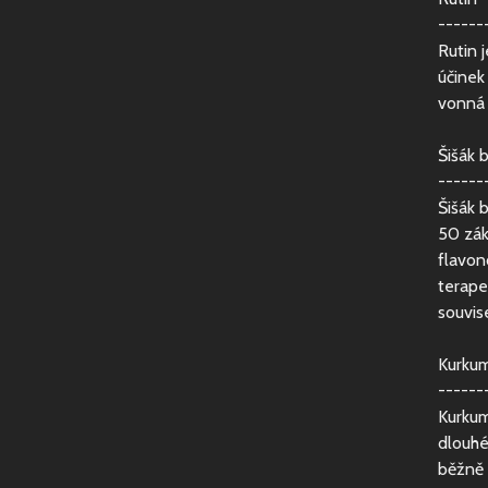
------
Rutin 
účinek
vonná 
Šišák b
------
Šišák 
50 zák
flavon
terape
souvis
Kurkum
------
Kurkum
dlouhé
běžně 