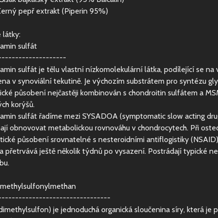
erný pepř extrakt (Piperin 95%)
 látky:
amin sulfát
--------------------
amin sulfát je tělu vlastní nízkomolekulární látka, podílející se
na v synoviální tekutině. Je výchozím substrátem pro syntézu gl
ické působení nejčastěji kombinován s chondroitin sulfátem a MS
ch korýšů.
amin sulfát řadíme mezi SYSADOA (symptomatic slow acting drugs o
jí obnovovat metabolickou rovnováhu v chondrocytech. Při osteoar
tické působení srovnatelné s nesteroidními antiflogistiky (NSAI
a přetrvává ještě několik týdnů po vysazení. Postrádají typické ne
bu.
methylsulfonylmethan
---------------------------------
imethylsulfon) je jednoduchá organická sloučenina síry, která je 