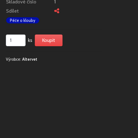
Skladové číslo
1
Sdílet
Péče o klouby
ks
Výrobce:
Altervet