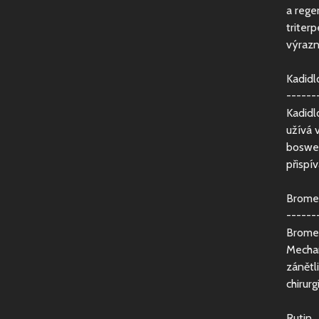
a rege
triter
výrazn
Kadidl
------
Kadidl
užívá v
boswel
přispí
Brome
------
Bromel
Mechan
zánětl
chirur
Rutin