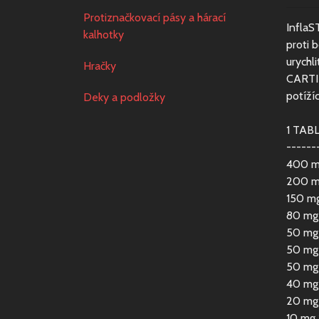
Protiznačkovací pásy a hárací
InflaS
kalhotky
proti 
urychl
Hračky
CARTIL
potíží
Deky a podložky
1 TAB
------
400 mg
200 m
150 mg
80 mg 
50 mg
50 mg 
50 mg 
40 mg
20 mg
10 mg 