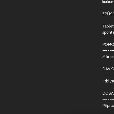
kurkum
ZPŮSO
------
Tablet
spontá
POMO
------
Mikrok
DÁVKO
------
1 tbl /
DOBA
------
Přípra