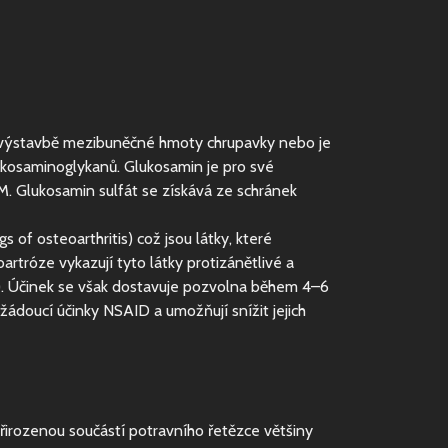
 na výstavbě mezibuněčné hmoty chrupavky nebo je
ykosaminoglykanů. Glukosamin je pro své
M. Glukosamin sulfát se získává ze schránek
f osteoarthritis) což jsou látky, které
tróze vykazují tyto látky protizánětlivé a
D). Účinek se však dostavuje pozvolna během 4–6
žádoucí účinky NSAID a umožňují snížit jejich
přirozenou součástí potravního řetězce většiny