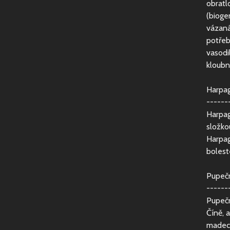
obratl
(bioge
vázaná
potřeb
vasodi
kloubn
Harpag
------
Harpag
složko
Harpag
bolest
Pupečn
------
Pupeční
Číně, 
madeca