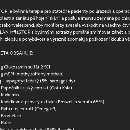
TOP je bylinná terapie pro statečné pacienty po úrazech a operac
bolesti a zánětu při hojení tkání, a posiluje imunitu zejména po ch
it rekonvalescenci, aby mohl brzy zvesela vyskočit na všechny čtyři
AN InflaSTOP s bylinnými extrakty pomáhá zmírňovat zánět a bol
ch, zlepšuje pohyblivost a výrazně zpomaluje poškození kloubů 
LETA OBSAHUJE:
----------------------------
 Glukosamin sulfát 2KCI
g MSM (methylsulfonylmethan)
 Harpagofyt ležatý (5% harpagosidy)
Pupečník asijský extrakt (Gotu Kola)
 Kurkumin
Kadidlovník pilovitý extrakt (Boswellia serrata 65%)
Rybí olej extrakt (Omega-3)
 Bromelain
 Rutin
Šišák bajkalský extrakt (95% Baicalin)