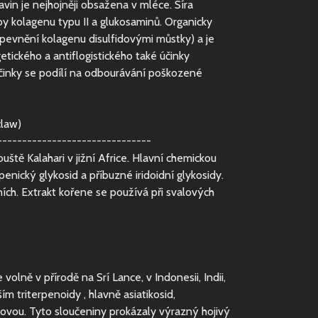
avin je nejhojněji obsažena v mléce. Síra
by kolagenu typu II a glukosaminů. Organicky
pevnění kolagenu disulfidovými můstky) a je
ického a antiflogistického také účinky
účinky se podílí na odbourávání poškozené
claw)
-------------------------------
uště Kalahari v jižní Africe. Hlavní chemickou
nický glykosid a příbuzné iridoidní glykosidy.
ch. Extrakt kořene se používá při svalových
volně v přírodě na Srí Lance, v Indonesii, Indii,
ím triterpenoidy , hlavně asiatikosid,
kovou. Tyto sloučeniny prokázaly výrazný hojivý