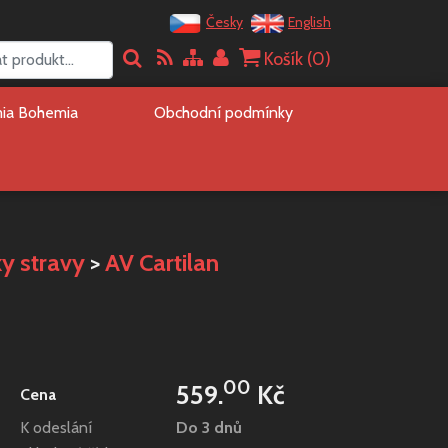
Česky
English
Košík (
0
)
mia Bohemia
Obchodní podmínky
ky stravy
>
AV Cartilan
t
00
559.
Kč
Cena
K odeslání
Do 3 dnů