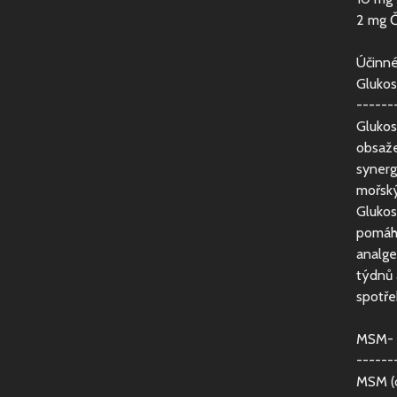
2 mg Č
Účinné
Glukos
------
Glukos
obsaže
synerg
mořský
Glukos
pomáha
analge
týdnů 
spotře
MSM- 
------
MSM (d