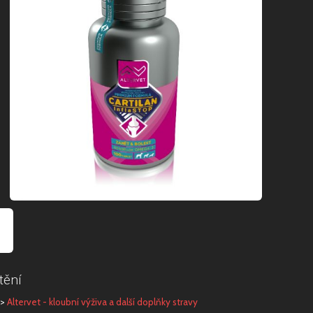
tění
>
Altervet - kloubní výživa a další doplňky stravy