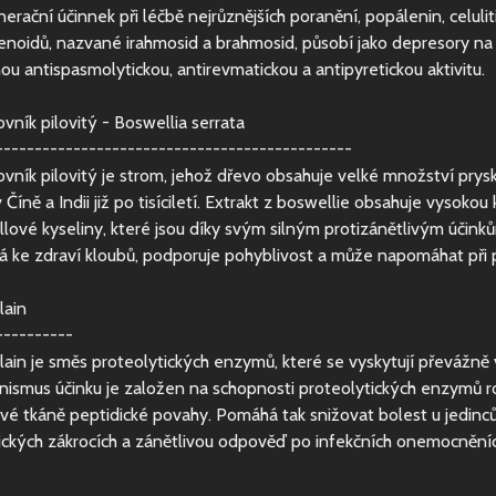
nerační účinnek při léčbě nejrůznějších poranění, popálenin, celulit
penoidů, nazvané irahmosid a brahmosid, působí jako depresory na 
ou antispasmolytickou, antirevmatickou a antipyretickou aktivitu.
ovník pilovitý - Boswellia serrata
----------------------------------------------
ovník pilovitý je strom, jehož dřevo obsahuje velké množství prysk
 Číně a Indii již po tisíciletí. Extrakt z boswellie obsahuje vysoko
lové kyseliny, které jsou díky svým silným protizánětlivým účinků
vá ke zdraví kloubů, podporuje pohyblivost a může napomáhat při 
lain
----------
ain je směs proteolytických enzymů, které se vyskytují převážn
ismus účinku je založen na schopnosti proteolytických enzymů 
ivé tkáně peptidické povahy. Pomáhá tak snižovat bolest u jedinců 
gických zákrocích a zánětlivou odpověď po infekčních onemocněníc