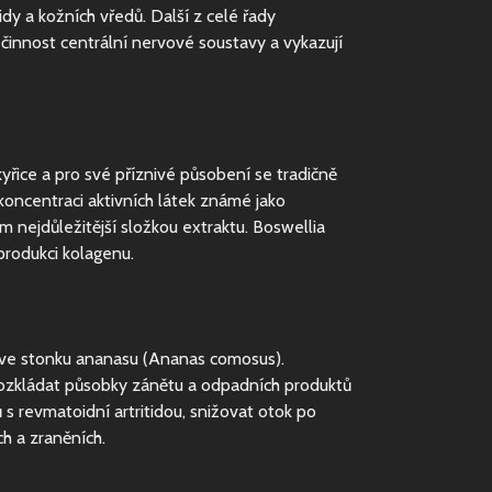
idy a kožních vředů. Další z celé řady
činnost centrální nervové soustavy a vykazují
yřice a pro své příznivé působení se tradičně
u koncentraci aktivních látek známé jako
m nejdůležitější složkou extraktu. Boswellia
produkci kolagenu.
ě ve stonku ananasu (Ananas comosus).
rozkládat působky zánětu a odpadních produktů
s revmatoidní artritidou, snižovat otok po
h a zraněních.