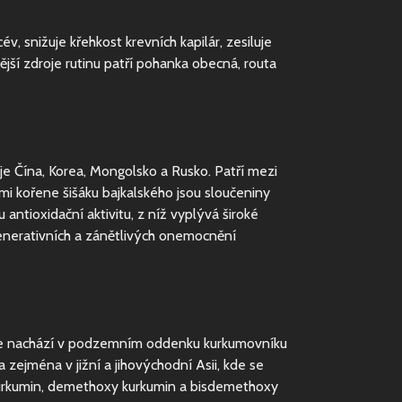
év, snižuje křehkost krevních kapilár, zesiluje
jší zdroje rutinu patří pohanka obecná, routa
u je Čína, Korea, Mongolsko a Rusko. Patří mezi
mi kořene šišáku bajkalského jsou sloučeniny
antioxidační aktivitu, z níž vyplývá široké
generativních a zánětlivých onemocnění
ré se nachází v podzemním oddenku kurkumovníku
zejména v jižní a jihovýchodní Asii, kde se
kurkumin, demethoxy kurkumin a bisdemethoxy