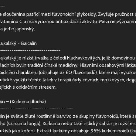
---
je sloučenina patřící mezi flavonoidní glykosidy. Zvyšuje pružnost c
 vitamínu C a má výraznou antioxidační aktivitu. Mezi nejvýznamně
a jerlín japonský.
ajkalský - Baicalin
-----------------------------
bajkalský je nízká trvalka z čeledi hluchavkovitých, jejíž domovino
ladních bylin tradiční čínské medicíny. Hlavními obsahovými látka
oidního charakteru (obsahuje až 60 flavonoidů), které mají vysokou 
utické využití těchto látek v terapii řady cévních, mozkových, de
ejících s oxidačním stresem.
in – (Kurkuma dlouhá)
-----------------------------------
in je světle žluté rostlinné barvivo ze skupiny flavonoidů, kte
ho (Curcuma longa). Kurkuma nebo také indický šafrán je rozšířena 
užívá jako koření. Extrakt kurkumy obsahuje 95% kurkuminoidů (