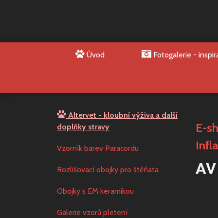
Úvod
Fotogalerie - inspir
Altervet - kloubní výživa a další
E-s
doplňky stravy
Infl
Vzorník barev Paracordu
AV 
Rozlišovací obojky pro štěňata
Obojky s EM keramikou
Galerie vzorů pletení