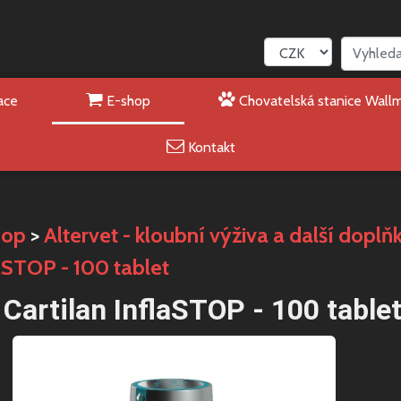
ace
E-shop
Chovatelská stanice Wall
Kontakt
hop
>
Altervet - kloubní výživa a další doplň
aSTOP - 100 tablet
Cartilan InflaSTOP - 100 table