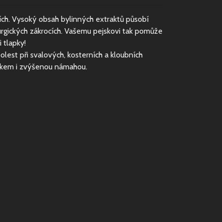
ích. Vysoký obsah bylinných extraktů působí
irurgických zákrocích. Vašemu pejskovi tak pomůže
 tlapky!
est při svalových, kosterních a kloubních
věkem i zvýšenou námahou.