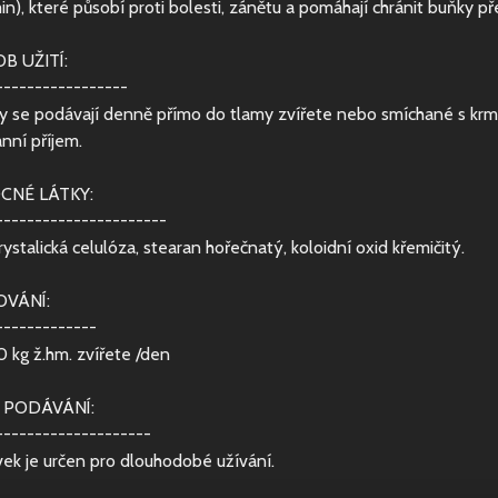
in), které působí proti bolesti, zánětu a pomáhají chránit buňky p
B UŽITÍ:
-----------------
y se podávají denně přímo do tlamy zvířete nebo smíchané s krm
nní příjem.
CNÉ LÁTKY:
----------------------
rystalická celulóza, stearan hořečnatý, koloidní oxid křemičitý.
VÁNÍ:
-------------
10 kg ž.hm. zvířete /den
 PODÁVÁNÍ:
--------------------
vek je určen pro dlouhodobé užívání.