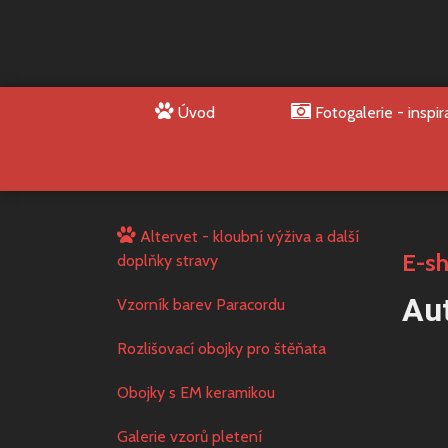
Úvod
Fotogalerie - inspir
Altervet - kloubní výživa a další
E-s
doplňky stravy
Au
Vzorník barev Paracordu
Rozlišovací obojky pro štěňata
Obojky s EM keramikou
Galerie vzorů pletení