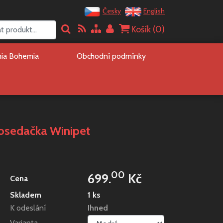
Česky
English
Košík (
0
)
mia Bohemia
Obchodní podmínky
osedačka Winipet
00
699.
Kč
Cena
Skladem
1 ks
K odeslání
Ihned
Varianta