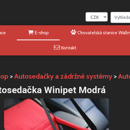
ace
E-shop
Chovatelská stanice Wall
Kontakt
hop
>
Autosedačky a zádržné systémy
>
Aut
tosedačka Winipet Modrá