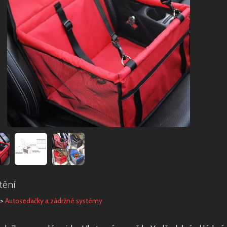
tění
>
Autosedačky a zádržné systémy