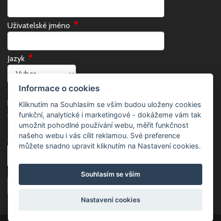
Uživatelské jméno
Jazyk
Informace o cookies
Všeobecné podmínky
Kliknutím na Souhlasím se vším budou uloženy cookies
funkční, analytické i marketingové - dokážeme vám tak
Vaše osobní údaje zpracováváme dle
GDPR
.
umožnit pohodlné používání webu, měřit funkčnost
našeho webu i vás cílit reklamou. Své preference
Opište znak po znaku
můžete snadno upravit kliknutím na Nastavení cookies.
Souhlasím se vším
Nastavení cookies