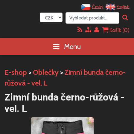
Česky
English
Košík (
0
)
Menu
E-shop
>
Oblečky
>
Zimní bunda černo-
růžová - vel. L
Zimní bunda černo-růžová -
vel. L