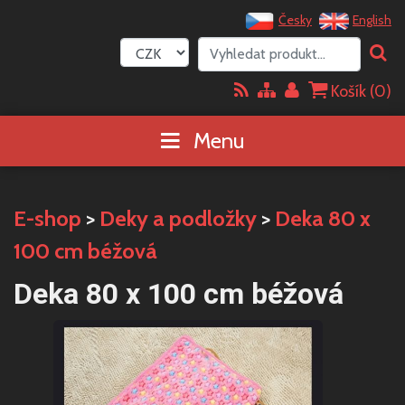
Česky
English
Košík (
0
)
Menu
E-shop
>
Deky a podložky
>
Deka 80 x
100 cm béžová
Deka 80 x 100 cm béžová