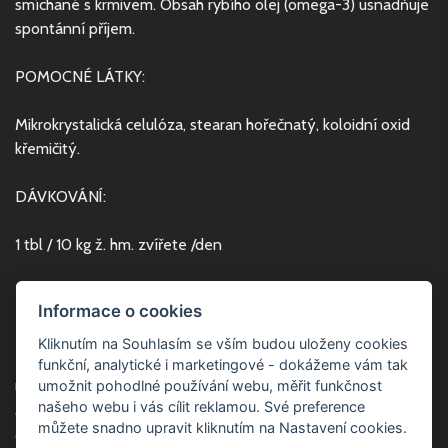
smíchané s krmivem. Obsah rybího olej (omega-3) usnadňuje
spontánní příjem.
POMOCNÉ LÁTKY:
Mikrokrystalická celulóza, stearan hořečnatý, koloidní oxid
křemičitý.
DÁVKOVÁNÍ:
1 tbl / 10 kg ž. hm. zvířete /den
DOBA PODÁVÁNÍ:
Informace o cookies
Přípravek je určen pro dlouhodobé užívání.
Kliknutím na Souhlasím se vším budou uloženy cookies
funkční, analytické i marketingové - dokážeme vám tak
umožnit pohodlné používání webu, měřit funkčnost
Uchovávejte dobře uzavřené v původním obalu při teplotě
našeho webu i vás cílit reklamou. Své preference
do 25 °C.
můžete snadno upravit kliknutím na Nastavení cookies.
Chraňte před mrazem a přímým slunečním zářením.