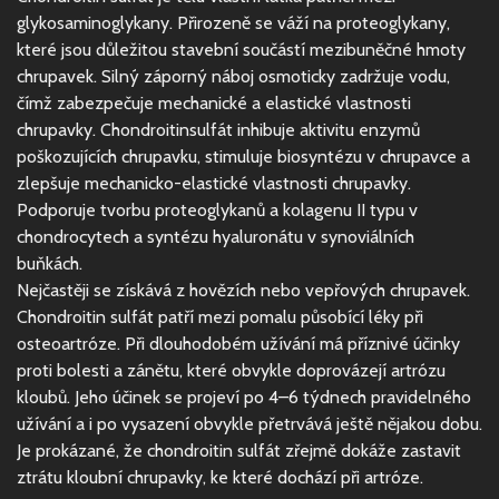
glykosaminoglykany. Přirozeně se váží na proteoglykany,
které jsou důležitou stavební součástí mezibuněčné hmoty
chrupavek. Silný záporný náboj osmoticky zadržuje vodu,
čímž zabezpečuje mechanické a elastické vlastnosti
chrupavky. Chondroitinsulfát inhibuje aktivitu enzymů
poškozujících chrupavku, stimuluje biosyntézu v chrupavce a
zlepšuje mechanicko-elastické vlastnosti chrupavky.
Podporuje tvorbu proteoglykanů a kolagenu II typu v
chondrocytech a syntézu hyaluronátu v synoviálních
buňkách.
Nejčastěji se získává z hovězích nebo vepřových chrupavek.
Chondroitin sulfát patří mezi pomalu působící léky při
osteoartróze. Při dlouhodobém užívání má příznivé účinky
proti bolesti a zánětu, které obvykle doprovázejí artrózu
kloubů. Jeho účinek se projeví po 4–6 týdnech pravidelného
užívání a i po vysazení obvykle přetrvává ještě nějakou dobu.
Je prokázané, že chondroitin sulfát zřejmě dokáže zastavit
ztrátu kloubní chrupavky, ke které dochází při artróze.