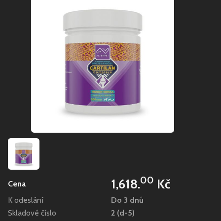
00
1,618.
Kč
Cena
K odeslání
Do 3 dnů
Skladové číslo
2 (d-5)