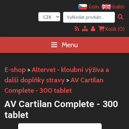
Česky
English
Košík (
0
)
Menu
E-shop
>
Altervet - kloubní výživa a
další doplňky stravy
>
AV Cartilan
Complete - 300 tablet
AV Cartilan Complete - 300
tablet