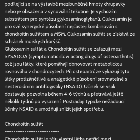
podílející se na výstavbě mezibuněčné hmoty chrupavky
nebo je obsažena v synoviální tekutině. Je výchozím
substrátem pro syntézu glykosaminoglykanů. Glukosamin je
pro své synergické působení nejčastěji kombinován s
chondroitin sulfátem a MSM. Glukosamin sulfát se získává ze
schránek mořských korýšů.
Glukosamin sulfát a Chondroitin sulfát se zařazují mezi
SYSADOA (symptomatic slow acting drugs of osteoarthritis)
což jsou látky, které pomáhají obnovovat metabolickou
rovnováhu v chondrocytech. Při osteoartróze vykazují tyto
látky protizánětlivé a analgetické působení srovnatelné s
nesteroidními antiflogistiky (NSAID). Účinek se však
dostavuje pozvolna během 4-6 týdnů a přetrvává ještě
několik týdnů po vysazení. Postrádají typické nežádoucí
účinky NSAID a umožňují snížit jejich spotřebu.
Chondroitin sulfát
-------------------------
Chondroitin sulfát je tělu vlastní látka patřící mezi