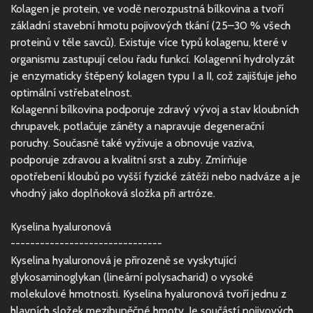
Kolagen je protein, ve vodě nerozpustná bílkovina a tvoří
základní stavební hmotu pojivových tkání (25–30 % všech
proteinů v těle savců). Existuje více typů kolagenu, které v
organismu zastupují celou řadu funkcí. Kolagenní hydrolyzát
je enzymaticky štěpený kolagen typu I a II, což zajišťuje jeho
optimální vstřebatelnost.
Kolagenní bílkovina podporuje zdravý vývoj a stav kloubních
chrupavek, potlačuje záněty a napravuje degenerační
poruchy. Současně také vyživuje a obnovuje vaziva,
podporuje zdravou a kvalitní srst a zuby. Zmírňuje
opotřebení kloubů po vyšší fyzické zátěži nebo nadváze a je
vhodný jako doplňoková složka při artróze.
Kyselina hyaluronová
-------------------------------
Kyselina hyaluronová je přirozeně se vyskytující
glykosaminoglykan (lineární polysacharid) o vysoké
molekulové hmotnosti. Kyselina hyaluronová tvoří jednu z
hlavních složek mezibuněčné hmoty. Je součástí pojivových,