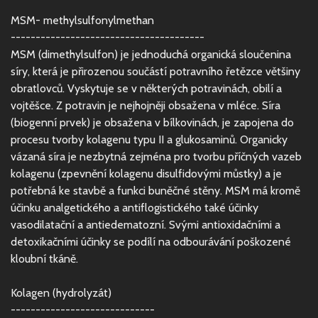
MSM- methylsulfonylmethan
---------------------------------------
MSM (dimethylsulfon) je jednoduchá organická sloučenina
síry, která je přirozenou součástí potravního řetězce většiny
obratlovců. Vyskytuje se v některých potravinách, obilí a
vojtěšce. Z potravin je nejhojněji obsažena v mléce. Síra
(biogenní prvek) je obsažena v bílkovinách, je zapojena do
procesu tvorby kolagenu typu II a glukosaminů. Organicky
vázaná síra je nezbytná zejména pro tvorbu příčných vazeb
kolagenu (zpevnění kolagenu disulfidovými můstky) a je
potřebná ke stavbě a funkci buněčné stěny. MSM má kromě
účinku analgetického a antiflogistického také účinky
vasodilatační a antiedematozní. Svými antioxidačními a
detoxikačními účinky se podílí na odbourávání poškozené
kloubní tkáně.
Kolagen (hydrolyzát)
-----------------------------